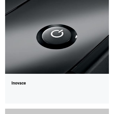
informací
Inovace
Více