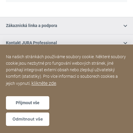
Zákaznická linka a podpora
Kontakt JURA Professional
Na našich stránkách používáme soubory cookie. Některé soubory
Nákup online / Podmínky
cookie jsou nezbytné pro fungování webových stránek, jiné
pomáhají integrovat externí obsah nebo zlepšují uživatelský
komfort (statistiky). Pro více informací o souborech cookies a
Sociální média
klikněte zde
jejich vypnutí,
.
Poděkování
Sitemap
Webová
[Website
Přijmout vše
stránka
information]
Copyright © 2026
Odmítnout vše