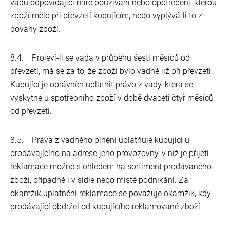
vadu odpovídající míře používání nebo opotřebení, kterou
zboží mělo při převzetí kupujícím, nebo vyplývá-li to z
povahy zboží.
8.4. Projeví-li se vada v průběhu šesti měsíců od
převzetí, má se za to, že zboží bylo vadné již při převzetí.
Kupující je oprávněn uplatnit právo z vady, která se
vyskytne u spotřebního zboží v době dvaceti čtyř měsíců
od převzetí.
8.5. Práva z vadného plnění uplatňuje kupující u
prodávajícího na adrese jeho provozovny, v níž je přijetí
reklamace možné s ohledem na sortiment prodávaného
zboží, případně i v sídle nebo místě podnikání. Za
okamžik uplatnění reklamace se považuje okamžik, kdy
prodávající obdržel od kupujícího reklamované zboží.