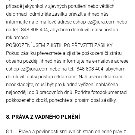
případě jakýchkoliv zjevných porušení nebo větších
deformací, odmítněte zásilku převzít a ihned nás
informujte na e-mailové adrese eshop-cz@jura.com nebo
na tel.: 848 808 404, abychom domluvili další postup
reklamace.
POŠKOZENÍ JSEM ZJISTIL PO PŘEVZETÍ ZÁSILKY
Pokud zásilku převezmete a zjistíte poškození či ztrátu
obsahu později, ihned nás informujte na e-mailové adrese
eshop-cz@jura.com nebo na tel.: 848 808 404, abychom
domluvili další postup reklamace. Nahlášení reklamace
neodkládejte, musí být pro kladné vyřízení nahlášena
nejpozději do 3 pracovních dnů. Pořiďte fotodokumentaci
poškozeného zboží, ponechte si prosím obal zásilky.
8. PRÁVA Z VADNÉHO PLNĚNÍ
8.1. Práva a povinnosti smluvních stran ohledně práv z