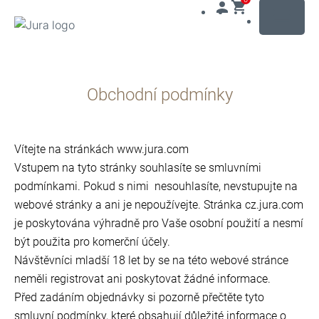
MENU
Přeskočit
na
Obchodní podmínky
obsah
Přeskočit
na
vyhledávání
Vítejte na stránkách www.jura.com
Vstupem na tyto stránky souhlasíte se smluvními
podmínkami. Pokud s nimi nesouhlasíte, nevstupujte na
webové stránky a ani je nepoužívejte. Stránka cz.jura.com
je poskytována výhradně pro Vaše osobní použití a nesmí
být použita pro komerční účely.
Návštěvníci mladší 18 let by se na této webové stránce
neměli registrovat ani poskytovat žádné informace.
Před zadáním objednávky si pozorně přečtěte tyto
smluvní podmínky, které obsahují důležité informace o