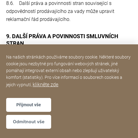
8.6. Další práva a povinnosti stran související s
odpovědností prodávajícího za vady může upravit
reklamační řád prodávajícího.
9. DALŠÍ PRÁVA A POVINNOSTI SMLUVNÍCH
STRAN
Na našich stránkách používáme soubory cookie. Některé soubory
9.1. Kupující nabývá vlastnictví ke zboží zaplacením
cookie jsou nezbytné pro fungování webových stránek, jiné
celé kupní ceny zboží.
pomáhají integrovat externí obsah nebo zlepšují uživatelský
komfort (statistiky). Pro více informací o souborech cookies a
9.2. Prodávající není ve vztahu ke kupujícímu vázán
klikněte zde
jejich vypnutí,
.
žádnými kodexy chování ve smyslu ustanovení § 1826
odst. 1 písm. e) občanského zákoníku.
Přijmout vše
9.3. K mimosoudnímu řešení spotřebitelských sporů z
Odmítnout vše
kupní smlouvy je příslušná Česká obchodní inspekce, IČ:
00020869, se sídlem Štěpánská 567/15, 120 00 Praha.