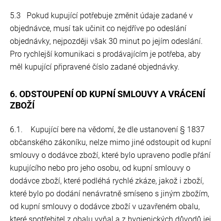
5.3 Pokud kupující potřebuje změnit údaje zadané v
objednávce, musí tak učinit co nejdříve po odeslání
objednávky, nejpozději však 30 minut po jejím odeslání.
Pro rychlejší komunikaci s prodávajícím je potřeba, aby
měl kupující připravené číslo zadané objednávky.
6. ODSTOUPENÍ OD KUPNÍ SMLOUVY A VRÁCENÍ
ZBOŽÍ
6.1. Kupující bere na vědomí, že dle ustanovení § 1837
občanského zákoníku, nelze mimo jiné odstoupit od kupní
smlouvy o dodávce zboží, které bylo upraveno podle přání
kupujícího nebo pro jeho osobu, od kupní smlouvy o
dodávce zboží, které podléhá rychlé zkáze, jakož i zboží,
které bylo po dodání nenávratně smíseno s jiným zbožím,
od kupní smlouvy o dodávce zboží v uzavřeném obalu,
které spotřebitel z obalu vyňal a z hygienických důvodů jej