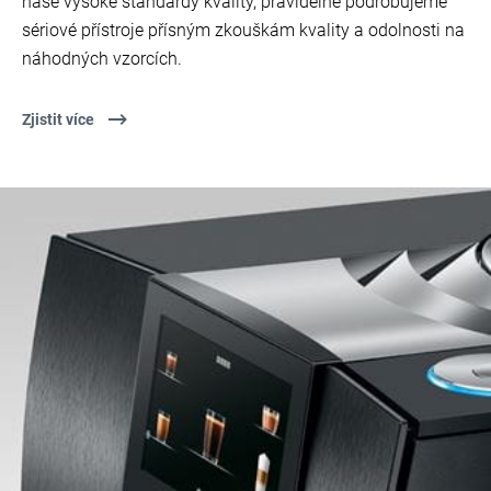
naše vysoké standardy kvality, pravidelně podrobujeme
sériové přístroje přísným zkouškám kvality a odolnosti na
náhodných vzorcích.
Zjistit více