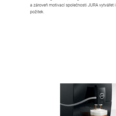
a zároveň motivací společnosti JURA vytvářet i
požitek.
Více
informací