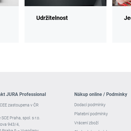
Udržitelnost
Je
akt JURA Professional
Nákup online / Podmínky
Dodací podmínky
CEE zastoupena v ČR
Platební podmínky
 SCE Praha, spol. s r.o.
Vrácení zboží
ova 943/4,
0 Praha 9 – Vysočany