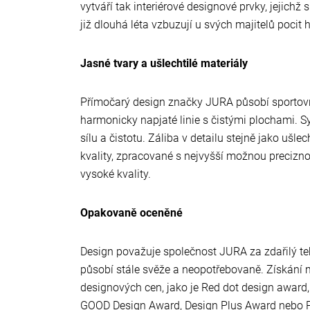
vytváří tak interiérové designové prvky, jejichž 
již dlouhá léta vzbuzují u svých majitelů pocit h
Jasné tvary a ušlechtilé materiály
Přímočarý design značky JURA působí sporto
harmonicky napjaté linie s čistými plochami. Sym
sílu a čistotu. Záliba v detailu stejně jako ušle
kvality, zpracované s nejvyšší možnou precizno
vysoké kvality.
Opakovaně oceněné
Design považuje společnost JURA za zdařilý tehd
působí stále svěže a neopotřebovaně. Získán
designových cen, jako je Red dot design award,
GOOD Design Award, Design Plus Award nebo P