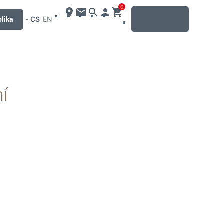
0
MENU
-
CS
EN
lika
ní