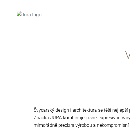
Přeskočit
na
obsah
V
Přeskočit
na
vyhledávání
Švýcarský design i architektura se těší nejlepší
Značka JURA kombinuje jasné, expresivní tvary 
mimořádně precizní výrobou a nekompromisní k