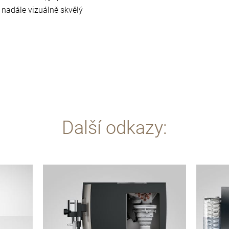
 nadále vizuálně skvělý
Další odkazy:
Více
Více
informací
informac