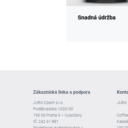
Snadná údržba
Zákaznická linka a podpora
Kont
JURA Czech s.r.o.
JURA 
Poděbradská 1020/30
190 00 Praha 9 – Vysočany
Coffee
IČ: 242 41 881
Kabeš
Společnost je registrována u
190 0