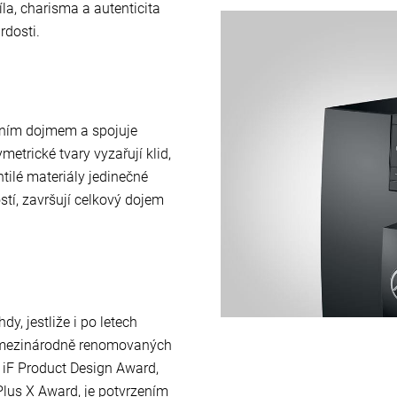
síla, charisma a autenticita
rdosti.
vním dojmem a spojuje
etrické tvary vyzařují klid,
chtilé materiály jedinečné
stí, završují celkový dojem
y, jestliže i po letech
í mezinárodně renomovaných
 iF Product Design Award,
lus X Award, je potvrzením