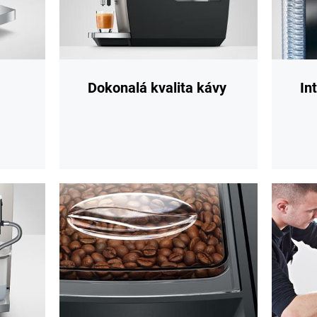
Dokonalá kvalita kávy
In
Více
Více
informací
informac