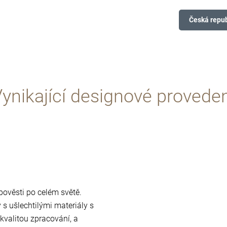
Česká repub
ynikající designové provede
 pověsti po celém světě.
s ušlechtilými materiály s
valitou zpracování, a