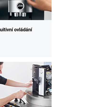
tuitivní ovládání
í