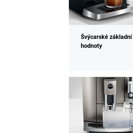
Švýcarské základní
hodnoty
Více
informací