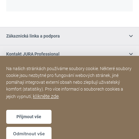
Zákaznická linka a podpora
Kontakt JURA Professional
Na našich stránkách používáme soubory cookie. Některé soubory
Nákup online / Podmínky
cookie jsou nezbytné pro fungování webových stránek, jiné
pomáhají integrovat externí obsah nebo zlepšují uživatelský
komfort (statistiky). Pro více informací o souborech cookies a
Sociální média
klikněte zde
jejich vypnutí,
.
Poděkování
Sitemap
Webová
[Website
Přijmout vše
stránka
information]
Copyright © 2026
Odmítnout vše