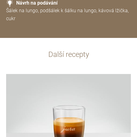
Návrh na podávání
Šálek na lungo, podšálek k šálku na lungo, kávová lžička,
cukr
Další recepty
více
informací