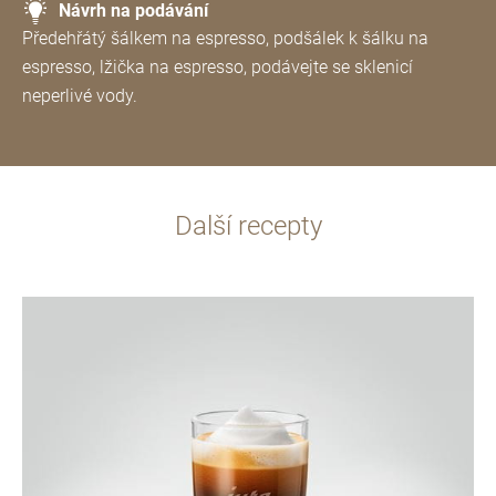
Návrh na podávání
Předehřátý šálkem na espresso, podšálek k šálku na
espresso, lžička na espresso, podávejte se sklenicí
neperlivé vody.
Další recepty
více
informací