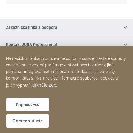
Zákaznická linka a podpora
Kontakt JURA Professional
Na našich stránkách používáme soubory cookie. Některé soubory
Nákup online / Podmínky
cookie jsou nezbytné pro fungování webových stránek, jiné
pomáhají integrovat externí obsah nebo zlepšují uživatelský
komfort (statistiky). Pro více informací o souborech cookies a
Sociální média
klikněte zde
jejich vypnutí,
.
Poděkování
Sitemap
Webová
[Website
Přijmout vše
stránka
information]
Copyright © 2026
Odmítnout vše